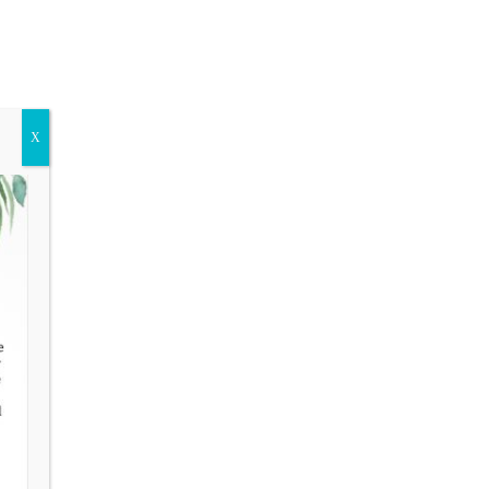
Kontakt
Shop
🛒
X