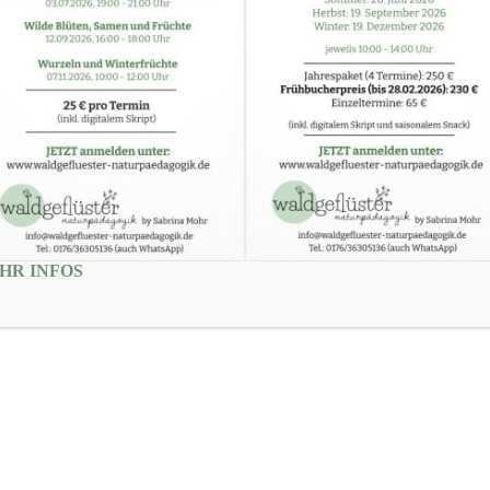
Funde können ggf. im Nachgang freigegeben w
KEINE Plastiktüten), Bestimmungsbücher und
wetterfeste Kleidung und festes Schuhwerk i
dabei sein können, die Angst vor Hunden ha
HR INFOS