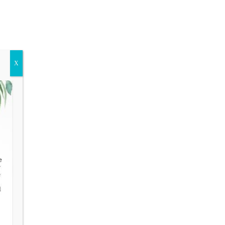
Kontakt
Shop
🛒
X
tauchen wir ein in die vielfältige Welt der Pilze – die
nsräume der Pilze, sowie ihre Aufgaben kennen und wie man
unterscheiden kann. Dabei wird vermittelt, worauf man
iges über giftige und ungenießbare Pilze. Ich zeige Euch,
um sie für uns und unsere Umwelt unverzichtbar sind.
er
.
eine
Wanderung zum Sammeln von Speisepilzen. Mögliche