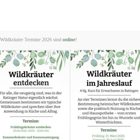
Start
Termine
Angebote
Über mich
 Wildkräuter Termine 2026 sind
online
!
Bei unserer Waldgeflüster Pilzlehrwanderung 
Funga
. Wir lernen, die verschiedenen Lebe
Pilze anhand von Merkmalen bestimmen und 
beim Sammeln von Pilzen achten muss und ein
wie vielfältig Pilze eigentlich sind und war
Dauer:
ca. 2,5 – 3 Stunden
Kosten:
35 Euro pro Erwachsener
Buchung:
Auf Anfrage oder schaut mal im
hi
Bitte beachten:
Es handelt sich hierbei um
k