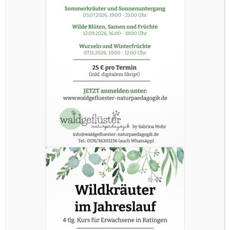
Nachricht
Hier kannst Du mir eine Nachricht hinterlassen. Ich melde mich gerne per
E-Mail oder telefonisch - dann Telefonnummer bitte nicht vergessen.
Absenden
AGB
Cookies
Datenschutz