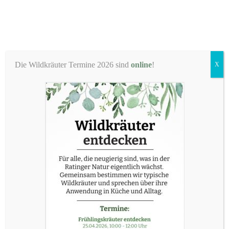
Zum
Inhalt
springen
Die Wildkräuter Termine 2026 sind
online
!
X
Exkursion