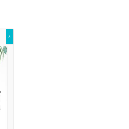
Kontakt
Shop
🛒
X